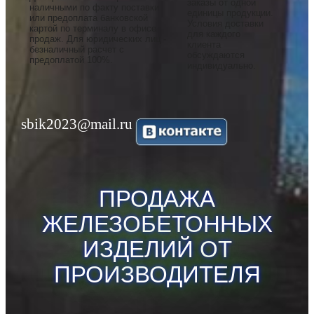
заказы от одной
наличными по факту поставки
единицы продукции.
или предоплата банковской
Условия доставки
картой по терминалу в офисе
для каждого
продаж. Для юридических лиц -
клиента
безналичный расчет с
обсуждаются
предоплатой 100%.
индивидуально.
sbik2023@mail.ru
ПРОДАЖА
ЖЕЛЕЗОБЕТОННЫХ
ИЗДЕЛИЙ
ОТ
ПРОИЗВОДИТЕЛЯ