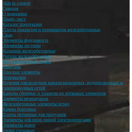
Skip to content
Главная
О компании
Прайс-лист
Каталог продукции
Плиты покрытия и перекрытия железобетонные
Сваи
Элементы фундамента
Элементы лестниц
Колонны железобетонные
Ригели железобетонные
Вентиляционные блоки
Прогоны
Плоские элементы
Перемычки
Изделия для колодцев канализационных, водопроводных и
газопроводных сетей
Каналы сборные и тоннели из лотковых элементов
Элементы резервуаров
Железобетонные элементы оград
Камни бортовые
Плиты бетонные для тротуаров
Элементы для опор линий электропередачи
Элементы дорог
Блоки стеновые