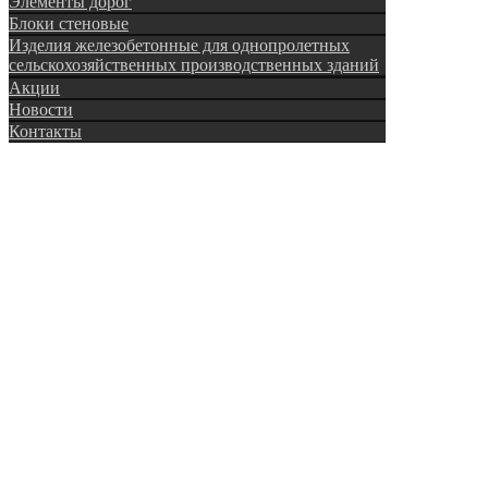
Элементы дорог
Блоки стеновые
Изделия железобетонные для однопролетных
сельскохозяйственных производственных зданий
Акции
Новости
Контакты