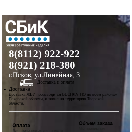
8(8112) 922-922
8(921) 218-380
г.Псков, ул.Линейная, 3
Доставка и оплата
Доставка
Доставка ЖБИ производится БЕСПЛАТНО по всем районам
Псковской области, а также на территорию Тверской
области.
Объем заказа
Оплата
Мы принимаем
Для физических лиц оплата