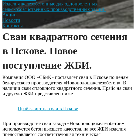
Изделия железобетонные для однопролетных
сельскохозяйственных производственных зданий
Акции
Новости
Контакты
Сваи квадратного сечения
в Пскове. Новое
поступление ЖБИ.
Компания ООО «СБиК» поставляет сваи в Пскове по ценам
белорусского производителя «Новополоцкжелезобетон». В
наличии сваи сплошного квадратного сечения. Прайс на сваи
и другую ЖБИ представлен ниже.
Прайс-лист на сваи в Пскове
При производстве свай завода «Новополоцкжелезобетон»
используется бетон высшего качества, на все ЖБИ изделия
предоставляется соответствующая техническая