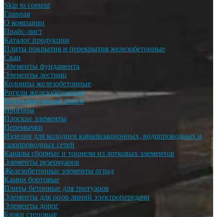
Skip to content
Главная
О компании
Прайс-лист
Каталог продукции
Плиты покрытия и перекрытия железобетонные
Сваи
Элементы фундамента
Элементы лестниц
Колонны железобетонные
Ригели железобетонные
Вентиляционные блоки
Прогоны
Плоские элементы
Перемычки
Изделия для колодцев канализационных, водопроводных и
газопроводных сетей
Каналы сборные и тоннели из лотковых элементов
Элементы резервуаров
Железобетонные элементы оград
Камни бортовые
Плиты бетонные для тротуаров
Элементы для опор линий электропередачи
Элементы дорог
Блоки стеновые