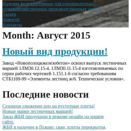
Изделия железобетонные для однопролетных
сельскохозяйственных производственных зданий
Акции
Новости
Контакты
Month:
Август 2015
Новый вид продукции!
Завод «Новополоцкжелезобетон» освоил выпуск лестничных
маршей 1ЛМ30.12.15-4, 1ЛМ30.11.15-4 изготавливаемых по
серии рабочих чертежей 1.151.1-6 согласно требованиям
СТБ1169-99 «Элементы лестниц ж/б. Технические условия».
Последние новости
Сезонное снижение цен на пустотные плиты!
Новые марки лестничных маршей!
Заказ ЖБИ продукции в режиме онлайн на нашем
сайте.
ЖБИ в наличии в Пскове: сваи, плиты перекрытия,