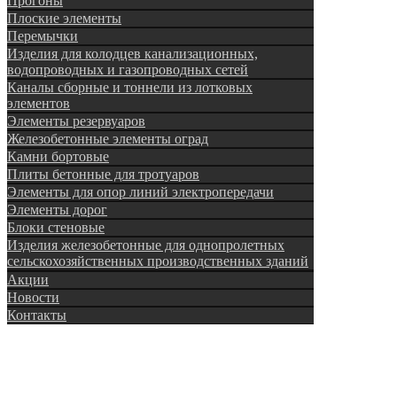
Прогоны
Плоские элементы
Перемычки
Изделия для колодцев канализационных,
водопроводных и газопроводных сетей
Каналы сборные и тоннели из лотковых
элементов
Элементы резервуаров
Железобетонные элементы оград
Камни бортовые
Плиты бетонные для тротуаров
Элементы для опор линий электропередачи
Элементы дорог
Блоки стеновые
Изделия железобетонные для однопролетных
сельскохозяйственных производственных зданий
Акции
Новости
Контакты