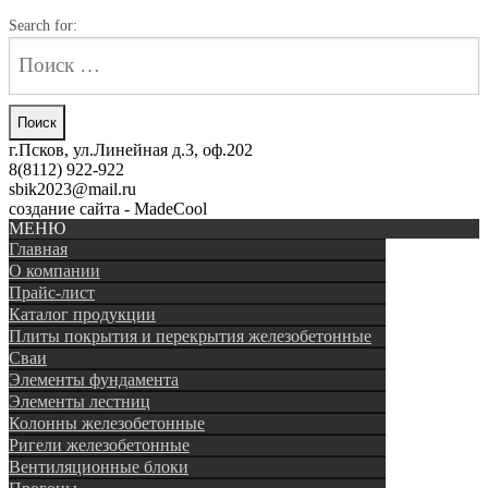
Search for:
г.Псков, ул.Линейная д.3, оф.202
8(8112) 922-922
sbik2023@mail.ru
создание сайта - MadeCool
МЕНЮ
Главная
О компании
Прайс-лист
Каталог продукции
Плиты покрытия и перекрытия железобетонные
Сваи
Элементы фундамента
Элементы лестниц
Колонны железобетонные
Ригели железобетонные
Вентиляционные блоки