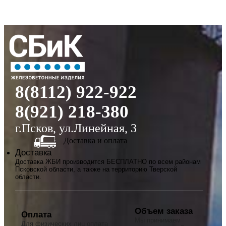
8(8112) 922-922
8(921) 218-380
г.Псков, ул.Линейная, 3
Доставка и оплата
Доставка
Доставка ЖБИ производится БЕСПЛАТНО по всем районам
Псковской области, а также на территорию Тверской
области.
Объем заказа
Оплата
Мы принимаем
Для физических лиц оплата