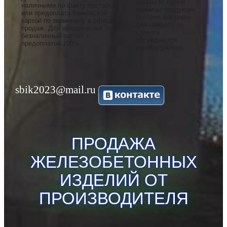
заказы от одной
наличными по факту поставки
единицы продукции.
или предоплата банковской
Условия доставки
картой по терминалу в офисе
для каждого
продаж. Для юридических лиц -
клиента
безналичный расчет с
обсуждаются
предоплатой 100%.
индивидуально.
sbik2023@mail.ru
ПРОДАЖА
ЖЕЛЕЗОБЕТОННЫХ
ИЗДЕЛИЙ
ОТ
ПРОИЗВОДИТЕЛЯ