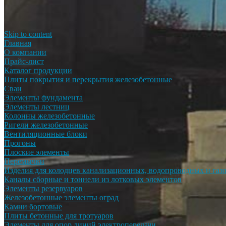
Skip to content
Главная
О компании
Прайс-лист
Каталог продукции
Плиты покрытия и перекрытия железобетонные
Сваи
Элементы фундамента
Элементы лестниц
Колонны железобетонные
Ригели железобетонные
Вентиляционные блоки
Прогоны
Плоские элементы
Перемычки
Изделия для колодцев канализационных, водопроводных и газ
Каналы сборные и тоннели из лотковых элементов
Элементы резервуаров
Железобетонные элементы оград
Камни бортовые
Плиты бетонные для тротуаров
Элементы для опор линий электропередачи