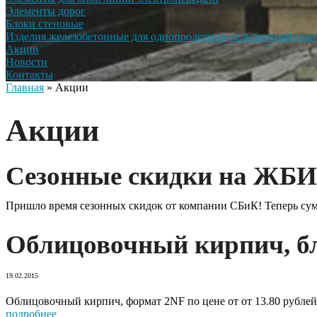
Элементы дорог
Блоки стеновые
Изделия железобетонные для однопролетных сельскохозяйств
Акции
Новости
Контакты
Главная
»
Акции
Акции
Сезонные скидки на ЖБИ
Пришло время сезонных скидок от компании СБиК! Теперь сумм
Облицовочный кирпич, бл
19.02.2015
Облицовочный кирпич, формат 2NF по цене от от 13.80 рублей
подробнее