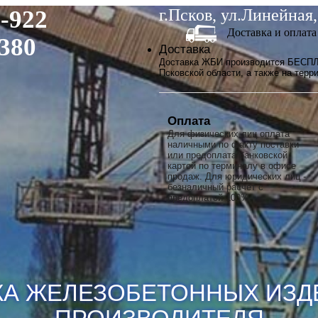
2-922
г.Псков, ул.Линейная,
Доставка и оплата
-380
Доставка
Доставка ЖБИ производится БЕСПЛ
Псковской области, а также на терр
Оплата
Для физических лиц оплата
наличными по факту поставки
или предоплата банковской
картой по терминалу в офисе
продаж. Для юридических лиц -
безналичный расчет с
предоплатой 100%.
ЖА
ЖЕЛЕЗОБЕТОННЫХ ИЗД