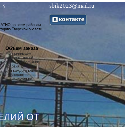
 3
sbik2023@mail.ru
АТНО по всем районам
иторию Тверской области.
Объем заказа
Мы принимаем
заказы от одной
единицы продукции.
Условия доставки
для каждого клиента
обсуждаются
индивидуально.
ЕЛИЙ
ОТ