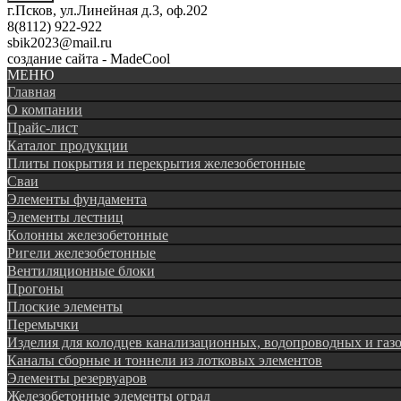
г.Псков, ул.Линейная д.3, оф.202
8(8112) 922-922
sbik2023@mail.ru
создание сайта - MadeCool
МЕНЮ
Главная
О компании
Прайс-лист
Каталог продукции
Плиты покрытия и перекрытия железобетонные
Сваи
Элементы фундамента
Элементы лестниц
Колонны железобетонные
Ригели железобетонные
Вентиляционные блоки
Прогоны
Плоские элементы
Перемычки
Изделия для колодцев канализационных, водопроводных и газ
Каналы сборные и тоннели из лотковых элементов
Элементы резервуаров
Железобетонные элементы оград